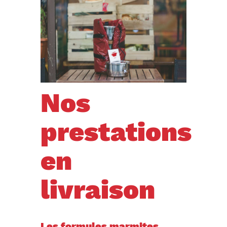
Nos
prestations
en
livraison
Les formules marmites